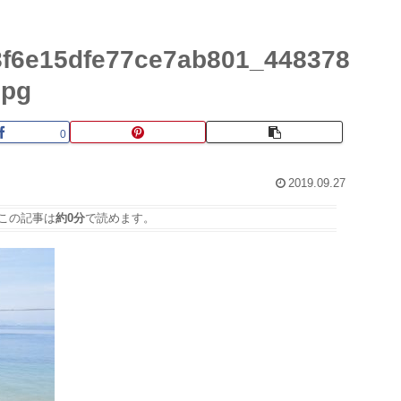
f6e15dfe77ce7ab801_448378
jpg
0
2019.09.27
この記事は
約0分
で読めます。