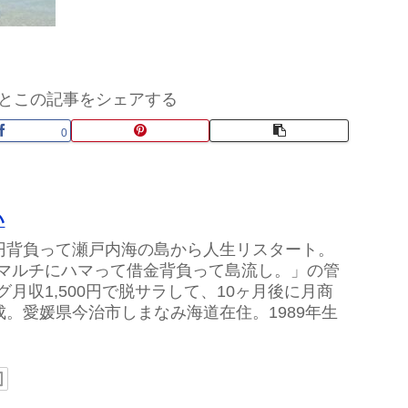
とこの記事をシェアする
0
い
万円背負って瀬戸内海の島から人生リスタート。
マルチにハマって借金背負って島流し。」の管
グ月収1,500円で脱サラして、10ヶ月後に月商
達成。愛媛県今治市しまなみ海道在住。1989年生