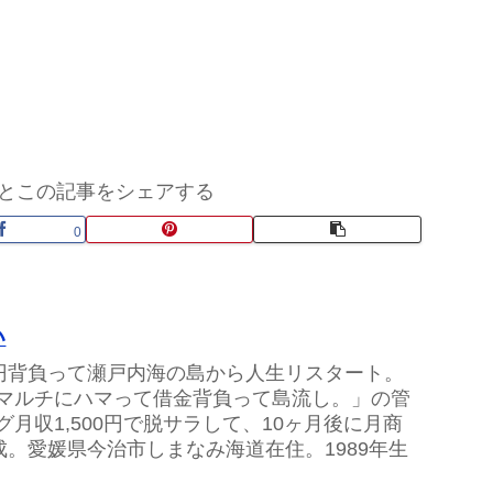
とこの記事をシェアする
0
い
万円背負って瀬戸内海の島から人生リスタート。
マルチにハマって借金背負って島流し。」の管
グ月収1,500円で脱サラして、10ヶ月後に月商
達成。愛媛県今治市しまなみ海道在住。1989年生