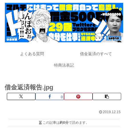
よくある質問
借金返済のすべて
特商法表記
借金返済報告.jpg
0
2019.12.15
この記事は
約0分
で読めます。