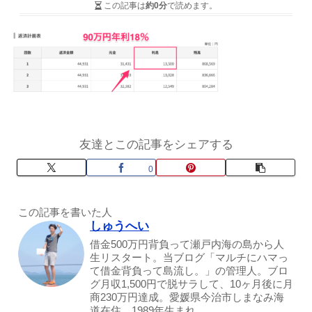
この記事は
約0分
で読めます。
友達とこの記事をシェアする
0
この記事を書いた人
しゅうへい
借金500万円背負って瀬戸内海の島から人
生リスタート。当ブログ「マルチにハマっ
て借金背負って島流し。」の管理人。ブロ
グ月収1,500円で脱サラして、10ヶ月後に月
商230万円達成。愛媛県今治市しまなみ海
道在住。1989年生まれ。