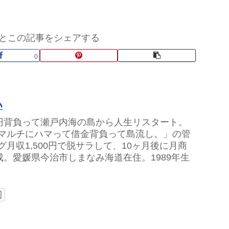
とこの記事をシェアする
0
い
万円背負って瀬戸内海の島から人生リスタート。
マルチにハマって借金背負って島流し。」の管
グ月収1,500円で脱サラして、10ヶ月後に月商
達成。愛媛県今治市しまなみ海道在住。1989年生