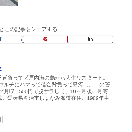
とこの記事をシェアする
0
い
万円背負って瀬戸内海の島から人生リスタート。
マルチにハマって借金背負って島流し。」の管
グ月収1,500円で脱サラして、10ヶ月後に月商
達成。愛媛県今治市しまなみ海道在住。1989年生