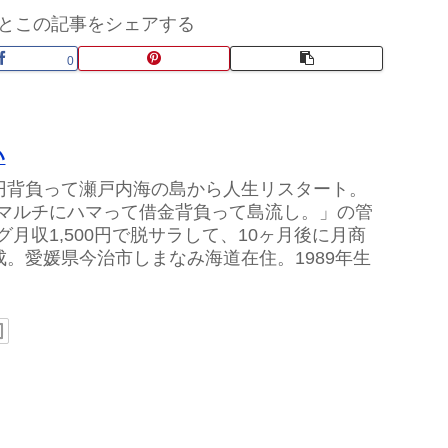
とこの記事をシェアする
0
い
万円背負って瀬戸内海の島から人生リスタート。
マルチにハマって借金背負って島流し。」の管
グ月収1,500円で脱サラして、10ヶ月後に月商
達成。愛媛県今治市しまなみ海道在住。1989年生