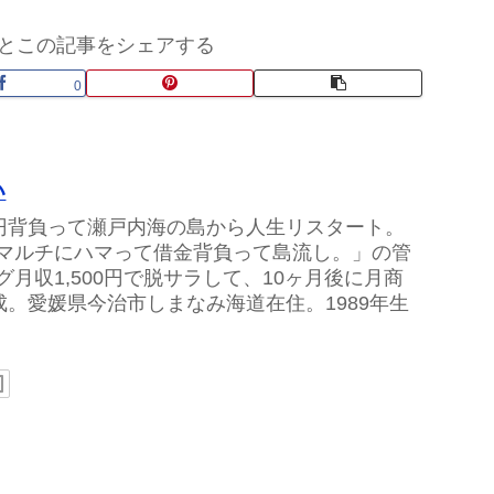
とこの記事をシェアする
0
い
万円背負って瀬戸内海の島から人生リスタート。
マルチにハマって借金背負って島流し。」の管
グ月収1,500円で脱サラして、10ヶ月後に月商
達成。愛媛県今治市しまなみ海道在住。1989年生