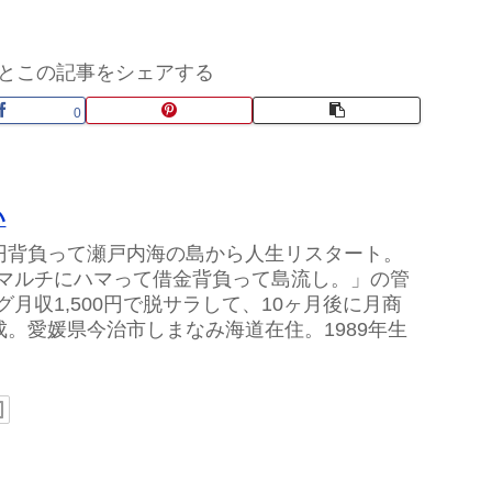
とこの記事をシェアする
0
い
万円背負って瀬戸内海の島から人生リスタート。
マルチにハマって借金背負って島流し。」の管
グ月収1,500円で脱サラして、10ヶ月後に月商
達成。愛媛県今治市しまなみ海道在住。1989年生