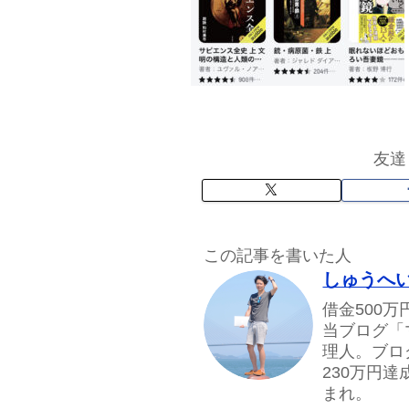
友達
この記事を書いた人
しゅうへ
借金500
当ブログ「
理人。ブロ
230万円
まれ。