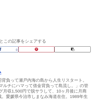
とこの記事をシェアする
0
い
万円背負って瀬戸内海の島から人生リスタート。
マルチにハマって借金背負って島流し。」の管
グ月収1,500円で脱サラして、10ヶ月後に月商
達成。愛媛県今治市しまなみ海道在住。1989年生