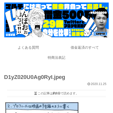
よくある質問
借金返済のすべて
特商法表記
D1yZ020U0Ag0RyI.jpeg
2020.11.25
この記事は
約0分
で読めます。