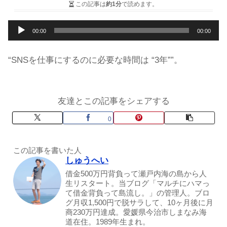
この記事は
約1分
で読めます。
音
00:00
00:00
声
プ
“SNSを仕事にするのに必要な時間は “3年””。
レ
ー
友達とこの記事をシェアする
ヤ
ー
0
この記事を書いた人
しゅうへい
借金500万円背負って瀬戸内海の島から人
生リスタート。当ブログ「マルチにハマっ
て借金背負って島流し。」の管理人。ブロ
グ月収1,500円で脱サラして、10ヶ月後に月
商230万円達成。愛媛県今治市しまなみ海
道在住。1989年生まれ。