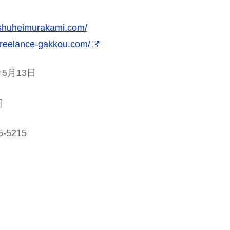
/shuheimurakami.com/
/freelance-gakkou.com/
5月13日
円
5-5215