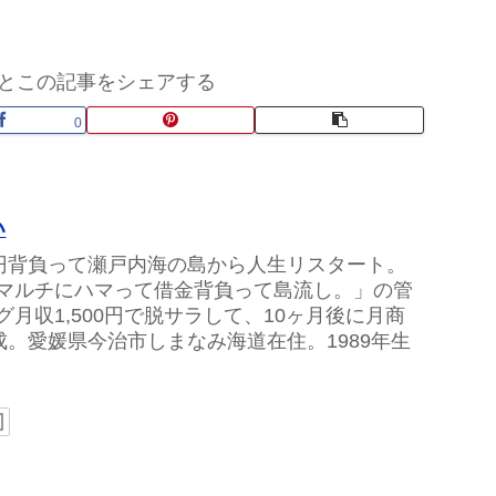
とこの記事をシェアする
0
い
万円背負って瀬戸内海の島から人生リスタート。
マルチにハマって借金背負って島流し。」の管
グ月収1,500円で脱サラして、10ヶ月後に月商
達成。愛媛県今治市しまなみ海道在住。1989年生