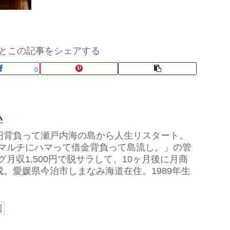
とこの記事をシェアする
0
い
万円背負って瀬戸内海の島から人生リスタート。
マルチにハマって借金背負って島流し。」の管
グ月収1,500円で脱サラして、10ヶ月後に月商
達成。愛媛県今治市しまなみ海道在住。1989年生