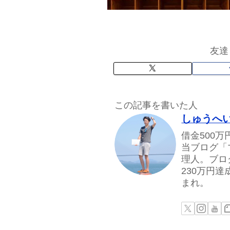
友達
この記事を書いた人
しゅうへ
借金500
当ブログ「
理人。ブロ
230万円
まれ。