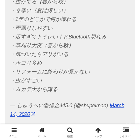
・虫がでる（春から秋）
・冬寒い（夏は涼しい）
・1年のどこかで何か壊れる
・雨漏りしやすい
・広すぎてトイレいくとBluetooth切れる
・草刈り大変（春から秋）
・気づいたらアリがいる
・ホコリ多め
・リフォームに終わりが見えない
・虫がすごい
・ムカデ天から降る
— しゅうへい@借金445.0 (@shupeiman)
March
14, 2020
メニュー
ホーム
検索
トップ
サイドバー