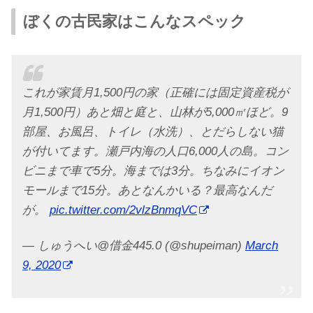
ぼくの古民家はこんなスペック
これが家賃月1,500円の家（正確には固定資産税が
月1,500円）あと畑と庭と、山林が5,000㎡ほど。9
部屋、お風呂、トイレ（水洗）、とだらしない猫
が付いてます。瀬戸内海の人口6,000人の島。コン
ビニまで車で5分。海までは3分。ちなみにイオン
モールまで15分。あとなんかいる？最高なんだ
が。
pic.twitter.com/2vlzBnmqVC
— しゅうへい@借金445.0 (@shupeiman)
March
9, 2020