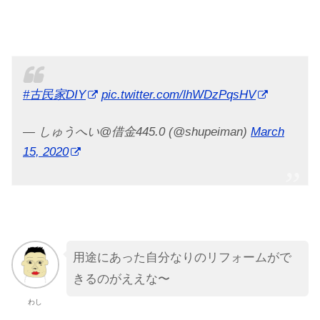
#古民家DIY
pic.twitter.com/lhWDzPqsHV
— しゅうへい@借金445.0 (@shupeiman)
March
15, 2020
用途にあった自分なりのリフォームがで
きるのがええな〜
わし