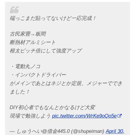
端っこまだ貼ってないけど一応完成！
古民家畳→板間
断熱材アルミシート
根太ピッチ倍にして強度アップ
・電動丸ノコ
・インパクトドライバー
がメインであとはネジとか定規、メジャーででき
ました！
DIY初心者でもなんとかなるけど大変
現場で勉強しよう
pic.twitter.com/WrKe9oQo5e
— しゅうへい@借金445.0 (@shupeiman)
April 30,