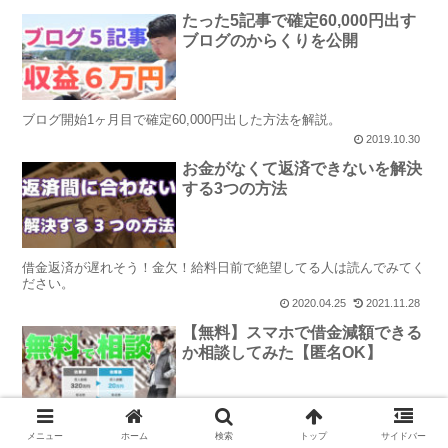
たった5記事で確定60,000円出す
ブログのからくりを公開
ブログ開始1ヶ月目で確定60,000円出した方法を解説。
2019.10.30
お金がなくて返済できないを解決
する3つの方法
借金返済が遅れそう！金欠！給料日前で絶望してる人は読んでみてく
ださい。
2020.04.25
2021.11.28
【無料】スマホで借金減額できる
か相談してみた【匿名OK】
毎月支払いが遅れている…みたいな人は、今月の返済からストップで
メニュー
ホーム
検索
トップ
サイドバー
きる可能性があるので、無料シミュレーションをしてみてください。