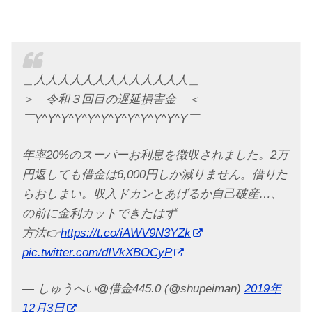
＿人人人人人人人人人人人人人＿
＞ 令和３回目の遅延損害金 ＜
￣Y^Y^Y^Y^Y^Y^Y^Y^Y^Y^Y^Y￣
年率20%のスーパーお利息を徴収されました。2万
円返しても借金は6,000円しか減りません。借りた
らおしまい。収入ドカンとあげるか自己破産…、
の前に金利カットできたはず
方法👉
https://t.co/iAWV9N3YZk
pic.twitter.com/dIVkXBOCyP
— しゅうへい@借金445.0 (@shupeiman)
2019年
12月3日