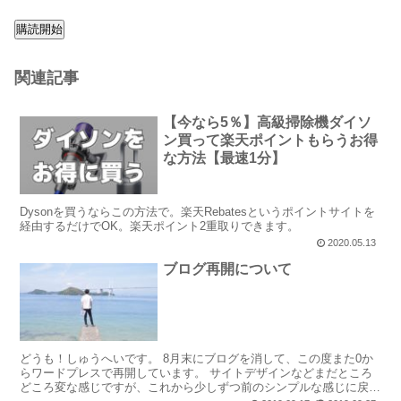
購読開始
関連記事
【今なら5％】高級掃除機ダイソ
ン買って楽天ポイントもらうお得
な方法【最速1分】
Dysonを買うならこの方法で。楽天Rebatesというポイントサイトを
経由するだけでOK。楽天ポイント2重取りできます。
2020.05.13
ブログ再開について
どうも！しゅうへいです。 8月末にブログを消して、この度また0か
らワードプレスで再開しています。 サイトデザインなどまだところ
どころ変な感じですが、これから少しずつ前のシンプルな感じに戻そ