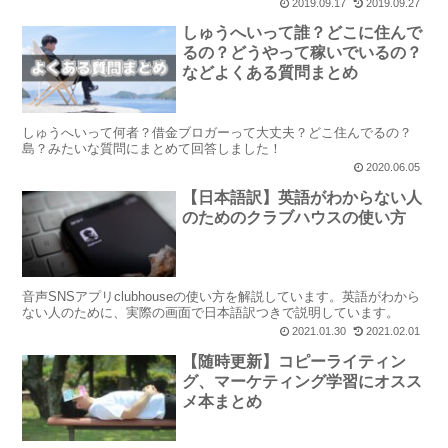
うかと。 ブログ消さなければよかった なんてことも少...
2019.09.17
2019.09.27
しゅうへいって誰？どこに住んで
るの？どうやって稼いでいるの？
などよくある質問まとめ
しゅうへいって何者？借金ブロガーって大丈夫？どこ住んでるの？
島？みたいな質問にまとめて回答しました！
2020.06.05
【日本語訳】英語がわからない人
のためのクラブハウスの使い方
音声SNSアプリclubhouseの使い方を解説しています。英語がわから
ない人のために、実際の画面で日本語訳つきで説明しています。
2021.01.30
2021.02.01
【随時更新】コピーライティン
グ、マーケティング学習にオスス
メ本まとめ