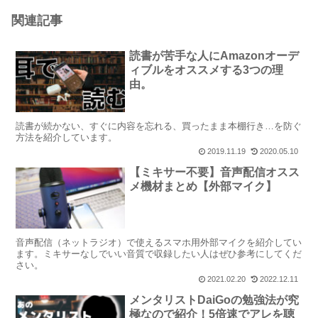
関連記事
読書が苦手な人にAmazonオーデ
ィブルをオススメする3つの理
由。
読書が続かない、すぐに内容を忘れる、買ったまま本棚行き…を防ぐ
方法を紹介しています。
2019.11.19
2020.05.10
【ミキサー不要】音声配信オスス
メ機材まとめ【外部マイク】
音声配信（ネットラジオ）で使えるスマホ用外部マイクを紹介してい
ます。ミキサーなしでいい音質で収録したい人はぜひ参考にしてくだ
さい。
2021.02.20
2022.12.11
メンタリストDaiGoの勉強法が究
極なので紹介！5倍速でアレを聴