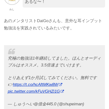
あるな〜！
わし
あのメンタリストDaiGoさんも、意外な耳インプット
勉強法を実践されているみたいです。
究極の勉強法1年継続してました。ほんとオーディ
ブルはオススメ。3.5倍速までいけます。
とりあえず1か月試してみてください。無料です
👉
https://t.co/hcAftMKw8W
pic.twitter.com/kFuVGHZi1G
— しゅうへい@借金445.0 (@shupeiman)