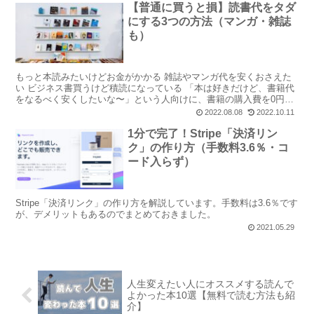
【普通に買うと損】読書代をタダ
にする3つの方法（マンガ・雑誌
も）
もっと本読みたいけどお金がかかる 雑誌やマンガ代を安くおさえた
い ビジネス書買うけど積読になっている 「本は好きだけど、書籍代
をなるべく安くしたいな〜」という人向けに、書籍の購入費を0円に
する方法を3つ紹介します。 知らずに普通に本を買って...
2022.08.08
2022.10.11
1分で完了！Stripe「決済リン
ク」の作り方（手数料3.6％・コ
ード入らず）
Stripe「決済リンク」の作り方を解説しています。手数料は3.6％です
が、デメリットもあるのでまとめておきました。
2021.05.29
人生変えたい人にオススメする読んで
よかった本10選【無料で読む方法も紹
介】