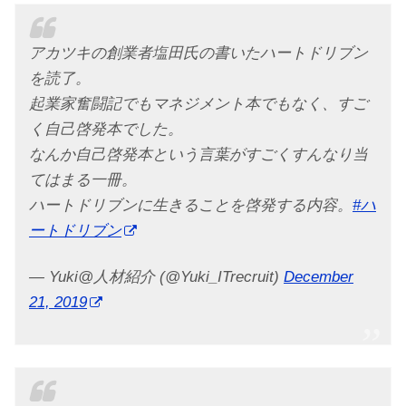
アカツキの創業者塩田氏の書いたハートドリブン
を読了。
起業家奮闘記でもマネジメント本でもなく、すご
く自己啓発本でした。
なんか自己啓発本という言葉がすごくすんなり当
てはまる一冊。
ハートドリブンに生きることを啓発する内容。
#ハ
ートドリブン
— Yuki@人材紹介 (@Yuki_ITrecruit)
December
21, 2019