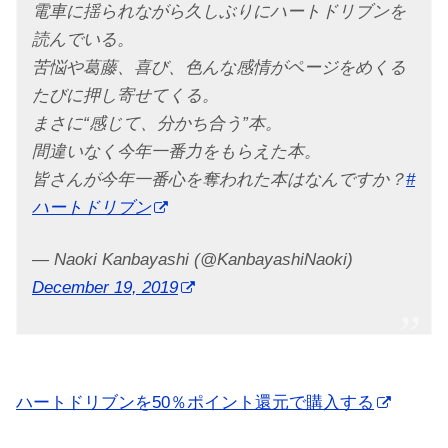
電車に揺られながら久しぶりにハートドリブンを
読んでいる。
苦悩や葛藤、喜び、色んな感情がページをめくる
たびに押し寄せてくる。
まさに“感じて、分かち合う”本。
間違いなく今年一番力をもらえた本。
皆さんが今年一番心を奪われた本はなんですか？
#
ハートドリブン
— Naoki Kanbayashi (@KanbayashiNaoki)
December 19, 2019
ハートドリブンを50％ポイント還元で購入する