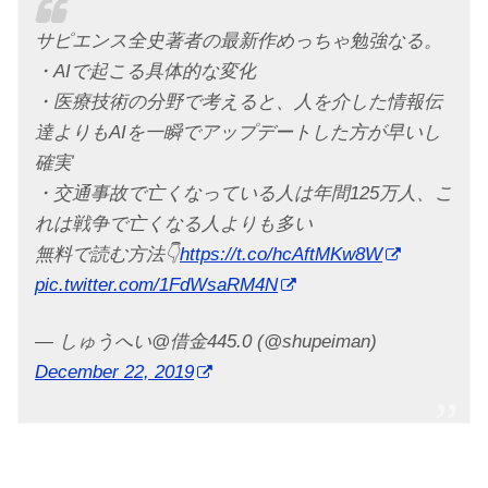
サピエンス全史著者の最新作めっちゃ勉強なる。
・AIで起こる具体的な変化
・医療技術の分野で考えると、人を介した情報伝
達よりもAIを一瞬でアップデートした方が早いし
確実
・交通事故で亡くなっている人は年間125万人、こ
れは戦争で亡くなる人よりも多い
無料で読む方法👇
https://t.co/hcAftMKw8W
pic.twitter.com/1FdWsaRM4N
— しゅうへい@借金445.0 (@shupeiman)
December 22, 2019