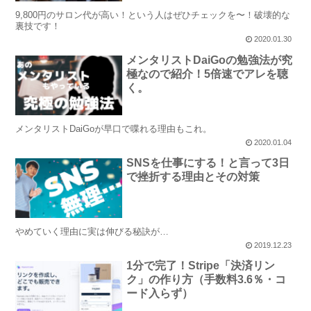
9,800円のサロン代が高い！という人はぜひチェックを〜！破壊的な
裏技です！
2020.01.30
メンタリストDaiGoの勉強法が究
極なので紹介！5倍速でアレを聴
く。
メンタリストDaiGoが早口で喋れる理由もこれ。
2020.01.04
SNSを仕事にする！と言って3日
で挫折する理由とその対策
やめていく理由に実は伸びる秘訣が…
2019.12.23
1分で完了！Stripe「決済リン
ク」の作り方（手数料3.6％・コ
ード入らず）