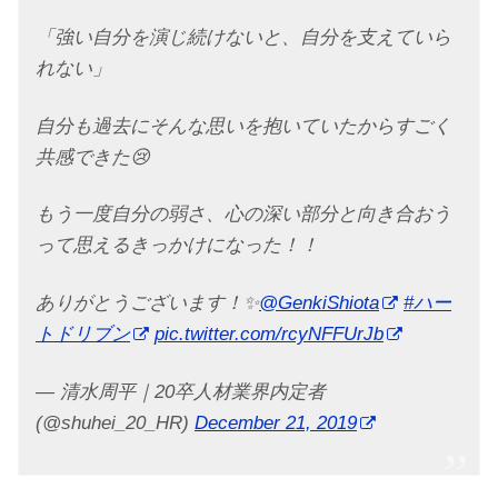
「強い自分を演じ続けないと、自分を支えていら
れない」
自分も過去にそんな思いを抱いていたからすごく
共感できた😢
もう一度自分の弱さ、心の深い部分と向き合おう
って思えるきっかけになった！！
ありがとうございます！✨
@GenkiShiota
#ハー
トドリブン
pic.twitter.com/rcyNFFUrJb
— 清水周平｜20卒人材業界内定者
(@shuhei_20_HR)
December 21, 2019