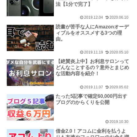
法【1分で完了】
2019.12.04
2020.06.10
読書が苦手な人にAmazonオーデ
ィブルをオススメする3つの理
由。
2019.11.19
2020.05.10
【絶賛炎上中】お利息サロンって
どんなことするの？意外とまじめ
な活動内容を紹介！
2019.11.07
2020.05.02
たった5記事で確定60,000円出す
ブログのからくりを公開
2019.10.30
借金2.0！アコムに金利を払うよ