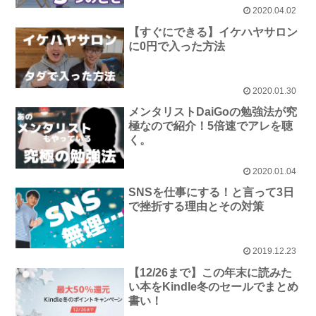
2020.04.02
【すぐにできる】イケハヤサロン
に0円で入った方法
2020.01.30
メンタリストDaiGoの勉強法が究
極なので紹介！5倍速でアレを聴
く。
2020.01.04
SNSを仕事にする！と言って3日
で挫折する理由とその対策
2019.12.23
【12/26まで】この年末に読みた
い本をKindle冬のセールでまとめ
書い！